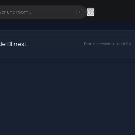
/
e Blinest
Dernière révision : jeudi 9 ju