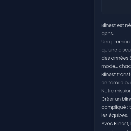
Blinest est n
gens.
Une première
qu'une disc
des années 8
mode… chacun
Blinest tran
en famille o
Notre mission
Créer un bli
compliqué : t
les équipes.
Avec Blinest,