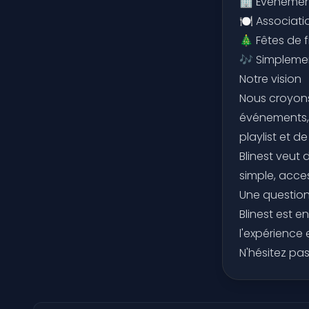
🏢 Événement
🍽️ Associat
🎄 Fêtes de 
🎶 Simplemen
Notre vision
Nous croyons
événements, 
playlist et d
Blinest veut 
simple, acce
Une question
Blinest est e
l'expérience 
N'hésitez pa