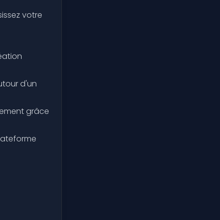
issez votre
éation
utour d'un
vement grâce
plateforme