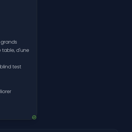
s grands
table, d'une
blind test
iorer