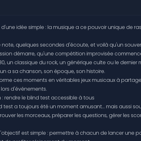
é d'une idée simple : la musique a ce pouvoir unique de ra
 note, quelques secondes d'écoute, et voilà qu'un souveni
ussion démarre, qu'une compétition improvisée commence
0, un classique du rock, un générique culte ou le dernier
 a sa chanson, son époque, son histoire.
sforme ces moments en véritables jeux musicaux à partage
u lors d'événements.
 : rendre le blind test accessible à tous
nd test a toujours été un moment amusant… mais aussi so
rouver les morceaux, préparer les questions, gérer les sco
 l'objectif est simple : permettre à chacun de lancer une pa