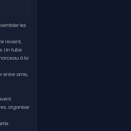
ssembler les
r revient,
. Un tube
 morceau à la
r entre amis,
uvent
res, organiser
rtie