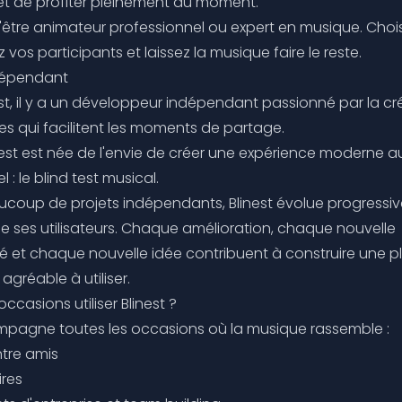
t de profiter pleinement du moment.
'être animateur professionnel ou expert en musique. Chois
z vos participants et laissez la musique faire le reste.
ndépendant
est, il y a un développeur indépendant passionné par la cr
les qui facilitent les moments de partage.
inest est née de l'envie de créer une expérience moderne a
 : le blind test musical.
oup de projets indépendants, Blinest évolue progressi
de ses utilisateurs. Chaque amélioration, chaque nouvelle
té et chaque nouvelle idée contribuent à construire une 
 agréable à utiliser.
occasions utiliser Blinest ?
mpagne toutes les occasions où la musique rassemble :
ntre amis
ires