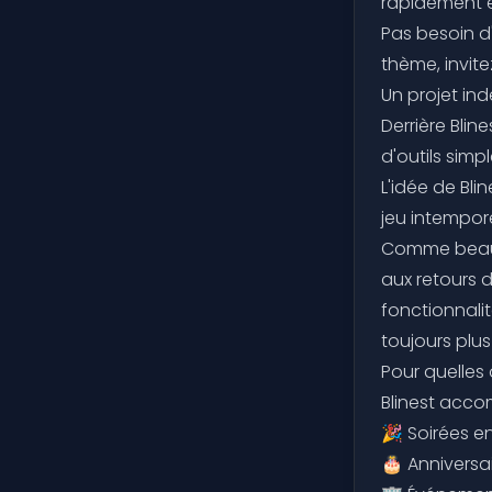
rapidement e
Pas besoin d
thème, invite
Un projet i
Derrière Blin
d'outils simp
L'idée de Bl
jeu intemporel
Comme beauc
aux retours 
fonctionnali
toujours plus
Pour quelles 
Blinest acco
🎉 Soirées e
🎂 Anniversa