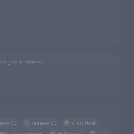
 les genres musicaux !
nées 80
Années 90
C'est Noël!
Films d'animations
Halloween
Jazz