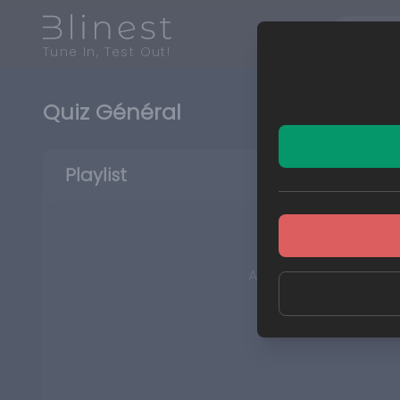
Tune In, Test Out!
Quiz Général
Playlist
Aucun extrait joué