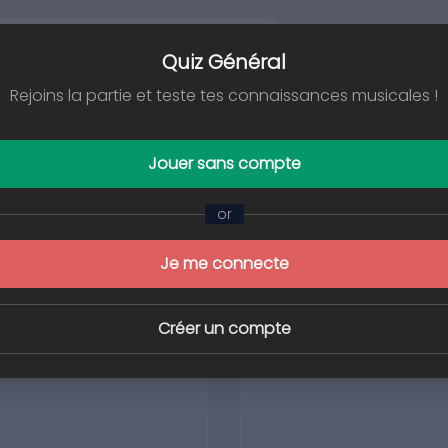
/
Quiz Général
Rejoins la partie et teste tes connaissances musicales !
Jouer sans compte
Classement
or
Je me connecte
Créer un compte