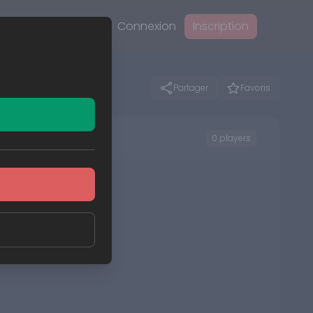
Connexion
Inscription
Partager
Favoris
0 players
No players yet