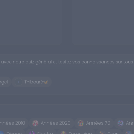
 avec notre quiz général et testez vos connaissances sur tous
ngel
Thibauré🦋
nnées 2010
Années 2020
Années 70
An
Disney
Electro
Eurovision
Films