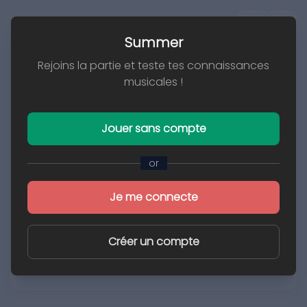
Summer
Summer
Rejoins la partie et teste tes connaissances
Playlist
musicales !
Jouer sans compte
Aucun extrait joué
or
Je me connecte
Créer un compte